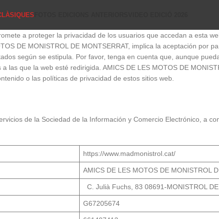
CLÀSIQUES
FOTOS EDICIONS ANTERIORS
VIDEO EDICIÓ 2026
oteger la privacidad de los usuarios que accedan a esta web y/o 
 MOTOS DE MONISTROL DE MONTSERRAT, implica la aceptación por parte
ratados según se estipula. Por favor, tenga en cuenta que, aunque pue
iones a las que la web esté redirigida. AMICS DE LES MOTOS DE MON
ntenido o las políticas de privacidad de estos sitios web.
ervicios de la Sociedad de la Información y Comercio Electrónico, a con
https://www.madmonistrol.cat/
AMICS DE LES MOTOS DE MONISTROL
C. Julià Fuchs, 83 08691-MONISTROL
G67205674