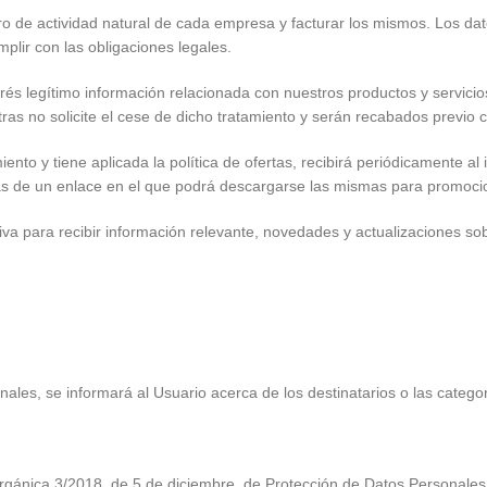
 de actividad natural de cada empresa y facturar los mismos. Los da
plir con las obligaciones legales.
egítimo información relacionada con nuestros productos y servicios p
ras no solicite el cese de dicho tratamiento y serán recabados previo
o y tiene aplicada la política de ofertas, recibirá periódicamente al i
más de un enlace en el que podrá descargarse las mismas para promoci
 para recibir información relevante, novedades y actualizaciones sob
les, se informará al Usuario acerca de los destinatarios o las categor
rgánica 3/2018, de 5 de diciembre, de Protección de Datos Personales y