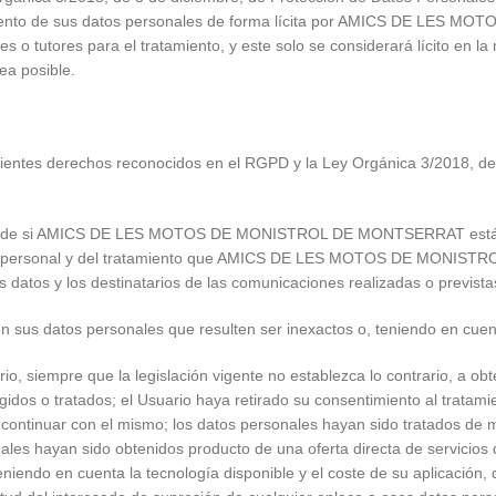
amiento de sus datos personales de forma lícita por AMICS DE LES
 o tutores para el tratamiento, y este solo se considerará lícito en l
sea posible.
iguientes derechos reconocidos en el RGPD y la Ley Orgánica 3/2018, d
ción de si AMICS DE LES MOTOS DE MONISTROL DE MONTSERRAT está tr
cter personal y del tratamiento que AMICS DE LES MOTOS DE MONISTR
os datos y los destinatarios de las comunicaciones realizadas o previst
n sus datos personales que resulten ser inexactos o, teniendo en cuent
io, siempre que la legislación vigente no establezca lo contrario, a o
idos o tratados; el Usuario haya retirado su consentimiento al tratamie
 continuar con el mismo; los datos personales hayan sido tratados de m
nales hayan sido obtenidos producto de una oferta directa de servicios
eniendo en cuenta la tecnología disponible y el coste de su aplicació