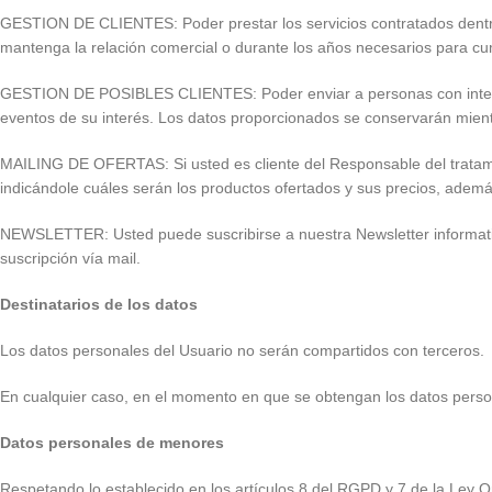
GESTION DE CLIENTES: Poder prestar los servicios contratados dentro
mantenga la relación comercial o durante los años necesarios para cum
GESTION DE POSIBLES CLIENTES: Poder enviar a personas con interés l
eventos de su interés. Los datos proporcionados se conservarán mient
MAILING DE OFERTAS: Si usted es cliente del Responsable del tratamient
indicándole cuáles serán los productos ofertados y sus precios, ade
NEWSLETTER: Usted puede suscribirse a nuestra Newsletter informativa
suscripción vía mail.
Destinatarios de los datos
Los datos personales del Usuario no serán compartidos con terceros.
En cualquier caso, en el momento en que se obtengan los datos persona
Datos personales de menores
Respetando lo establecido en los artículos 8 del RGPD y 7 de la Ley O